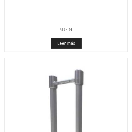
SD704
Leer más