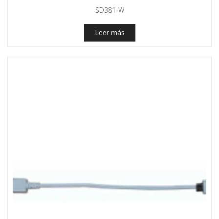
SD381-W
Leer más