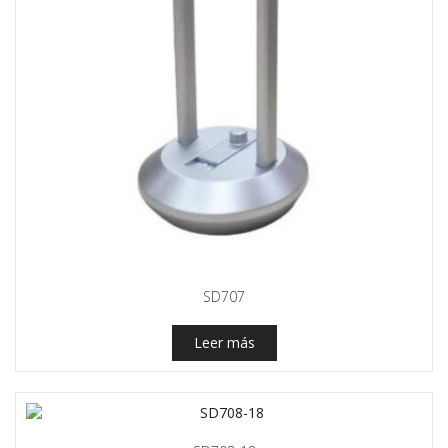
SD707
Leer más