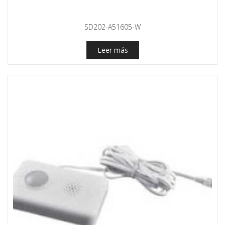
SD202-A51605-W
Leer más