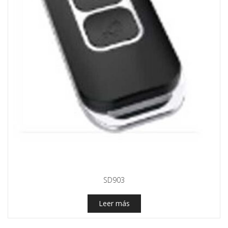
SD903
Leer más