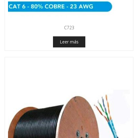
C723
Leer más