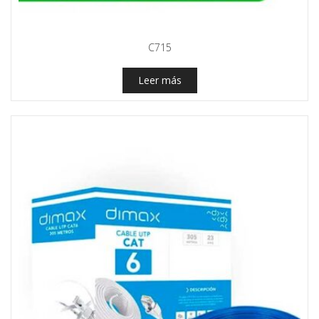
C715
Leer más