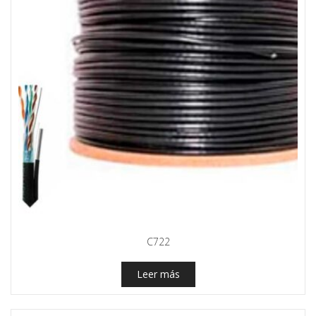
C722
Leer más