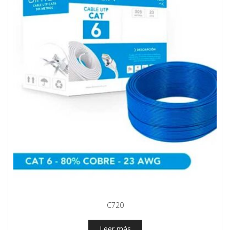
C720
Leer más