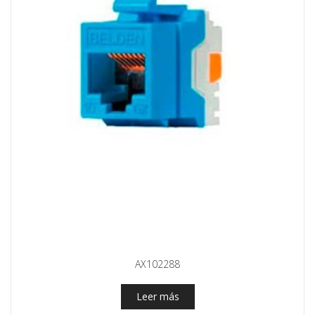
AX102288
Leer más