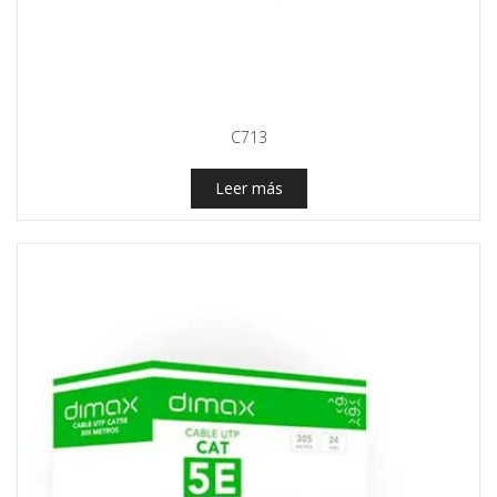
C713
Leer más