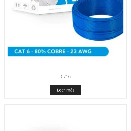
C716
Leer más