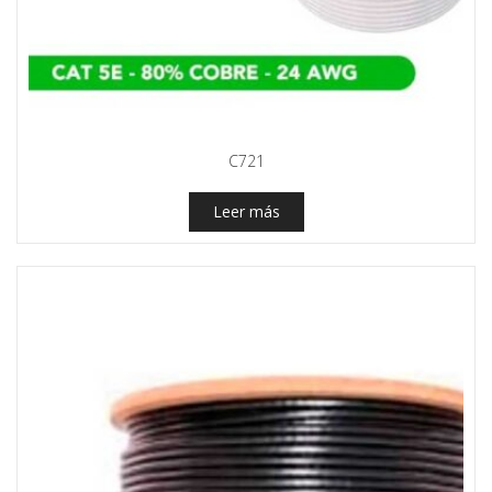
C721
Leer más