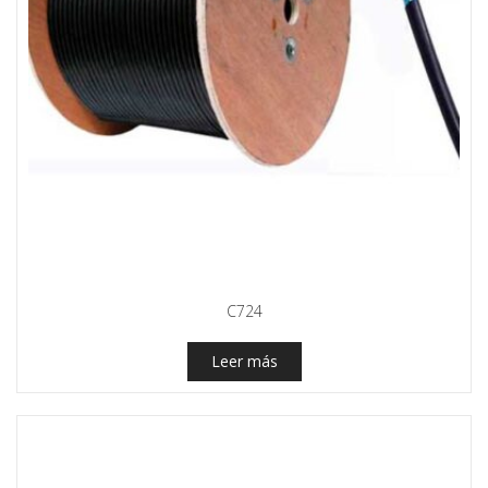
C724
Leer más