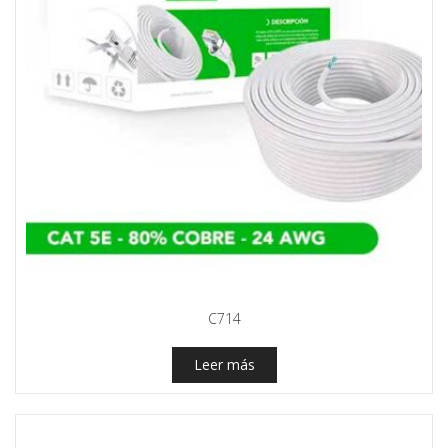
C714
Leer más