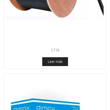
C718
Leer más