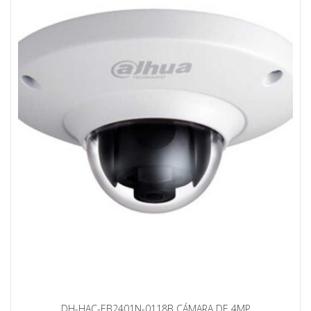
DH-HAC-EB2401N-0118B CÁMARA DE 4MP