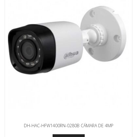
DH-HAC-HFW1400RN-0280B CÁMARA DE 4MP