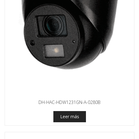
DH-HAC-HDW1231GN-A-0280B
Leer más