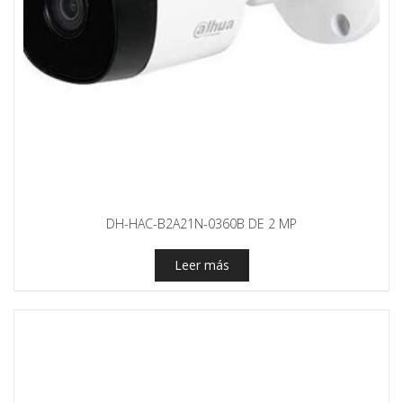
DH-HAC-B2A21N-0360B DE 2 MP
Leer más