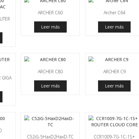
ARCHER C60
Archer C64
UTER
Leer más
Leer más
ARCHER C80
ARCHER C9
 GIGA
Leer más
Leer más
0
C52iG-5HaxD2HaxD-TC
CCR1009-7G-1C-1S+