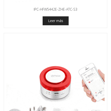
IPC-HFW5442E-ZHE-ATC-S3
Leer más