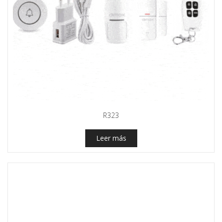
R323
Leer más