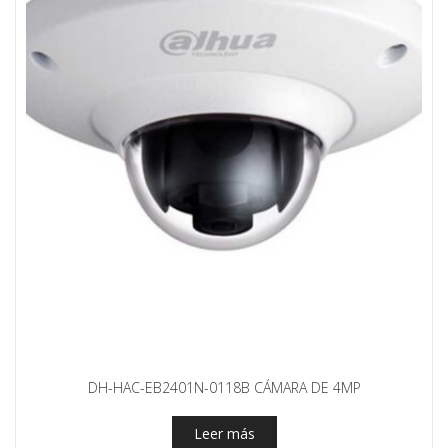
DH-HAC-EB2401N-0118B CÁMARA DE 4MP
Leer más