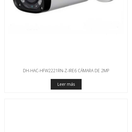
DH-HAC-HFW2221RN-Z-IRE6 CÁMARA DE 2MP
Leer más