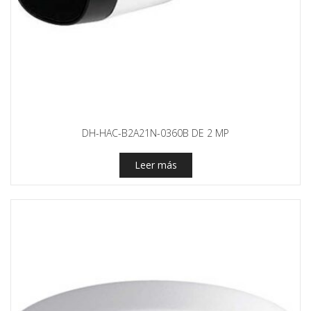
DH-HAC-B2A21N-0360B DE 2 MP
Leer más