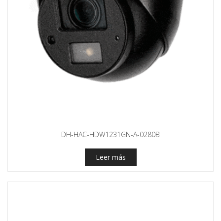
DH-HAC-HDW1231GN-A-0280B
Leer más