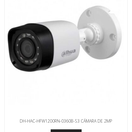
DH-HAC-HFW1200RN-0360B-S3 CÁMARA DE 2MP