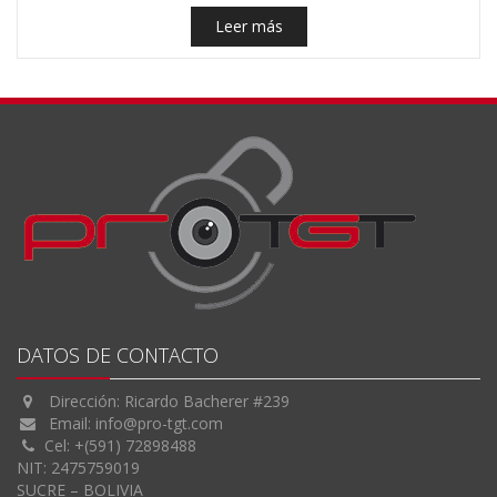
Leer más
DATOS DE CONTACTO
Dirección: Ricardo Bacherer #239
Email:
info@pro-tgt.com
Cel: +(591) 72898488
NIT: 2475759019
SUCRE – BOLIVIA