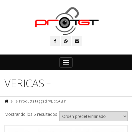
Toggle
navigation
VERICASH
Products tagged “VERICASH”
Mostrando los 5 resultados