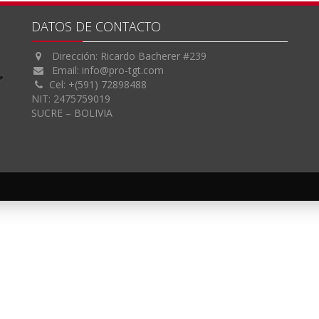
DATOS DE CONTACTO
Dirección: Ricardo Bacherer #239
Email:
info@pro-tgt.com
Cel: +(591) 72898488
NIT: 2475759019
SUCRE – BOLIVIA